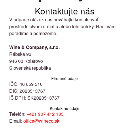
Kontaktujte nás
V prípade otázok nás neváhajte kontaktovať
prostredníctvom e-mailu alebo telefonicky. Radi vám
poradíme a pomôžeme.
Wine & Company, s.r.o.
Rábska 93
946 03 Kolárovo
Slovenská republika
Firemné údaje
IČO: 46 659 510
DIČ: 2023513767
IČ DPH: SK2023513767
Kontaktné údaje
Telefón:
+421 907 412 103
Email:
office@wineco.sk