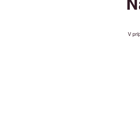
N
V prí