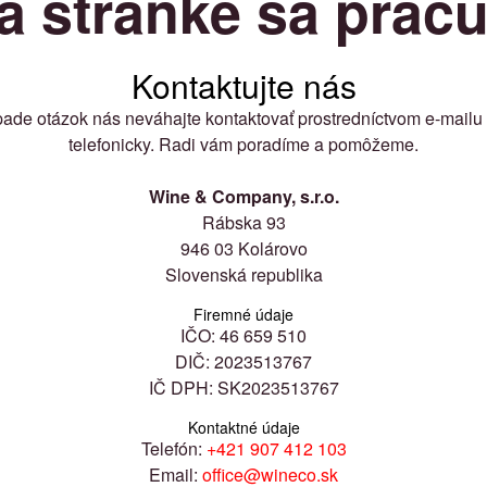
a stránke sa pracu
Kontaktujte nás
pade otázok nás neváhajte kontaktovať prostredníctvom e-mailu
telefonicky. Radi vám poradíme a pomôžeme.
Wine & Company, s.r.o.
Rábska 93
946 03 Kolárovo
Slovenská republika
Firemné údaje
IČO: 46 659 510
DIČ: 2023513767
IČ DPH: SK2023513767
Kontaktné údaje
Telefón:
+421 907 412 103
Email:
office@wineco.sk