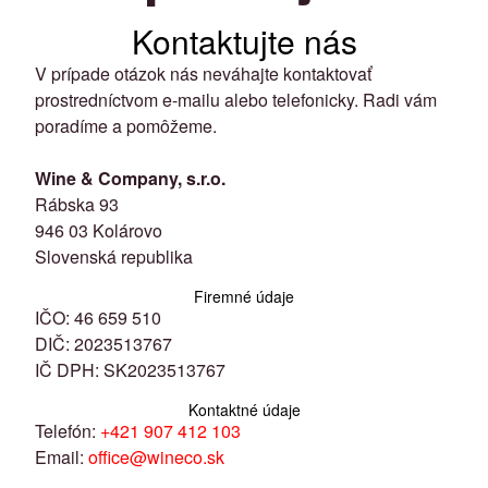
Kontaktujte nás
V prípade otázok nás neváhajte kontaktovať
prostredníctvom e-mailu alebo telefonicky. Radi vám
poradíme a pomôžeme.
Wine & Company, s.r.o.
Rábska 93
946 03 Kolárovo
Slovenská republika
Firemné údaje
IČO: 46 659 510
DIČ: 2023513767
IČ DPH: SK2023513767
Kontaktné údaje
Telefón:
+421 907 412 103
Email:
office@wineco.sk