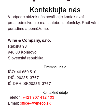
Kontaktujte nás
V prípade otázok nás neváhajte kontaktovať
prostredníctvom e-mailu alebo telefonicky. Radi vám
poradíme a pomôžeme.
Wine & Company, s.r.o.
Rábska 93
946 03 Kolárovo
Slovenská republika
Firemné údaje
IČO: 46 659 510
DIČ: 2023513767
IČ DPH: SK2023513767
Kontaktné údaje
Telefón:
+421 907 412 103
Email:
office@wineco.sk